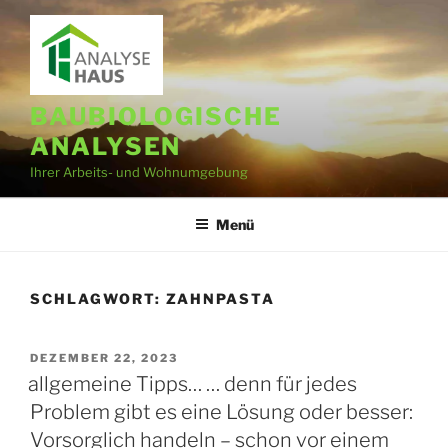
Zum
Inhalt
springen
BAUBIOLOGISCHE
ANALYSEN
Ihrer Arbeits- und Wohnumgebung
Menü
SCHLAGWORT:
ZAHNPASTA
VERÖFFENTLICHT
DEZEMBER 22, 2023
AM
allgemeine Tipps… … denn für jedes
Problem gibt es eine Lösung oder besser:
Vorsorglich handeln – schon vor einem