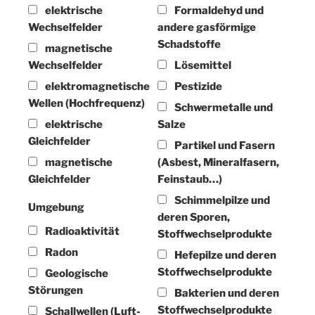
elektrische
Formaldehyd und
Wechselfelder
andere gasförmige
Schadstoffe
magnetische
Wechselfelder
Lösemittel
elektromagnetische
Pestizide
Wellen (Hochfrequenz)
Schwermetalle und
elektrische
Salze
Gleichfelder
Partikel und Fasern
magnetische
(Asbest, Mineralfasern,
Gleichfelder
Feinstaub…)
Schimmelpilze und
Umgebung
deren Sporen,
Radioaktivität
Stoffwechselprodukte
Radon
Hefepilze und deren
Stoffwechselprodukte
Geologische
Störungen
Bakterien und deren
Stoffwechselprodukte
Schallwellen (Luft-