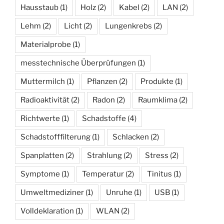
Hausstaub
(1)
Holz
(2)
Kabel
(2)
LAN
(2)
Lehm
(2)
Licht
(2)
Lungenkrebs
(2)
Materialprobe
(1)
messtechnische Überprüfungen
(1)
Muttermilch
(1)
Pflanzen
(2)
Produkte
(1)
Radioaktivität
(2)
Radon
(2)
Raumklima
(2)
Richtwerte
(1)
Schadstoffe
(4)
Schadstofffilterung
(1)
Schlacken
(2)
Spanplatten
(2)
Strahlung
(2)
Stress
(2)
Symptome
(1)
Temperatur
(2)
Tinitus
(1)
Umweltmediziner
(1)
Unruhe
(1)
USB
(1)
Volldeklaration
(1)
WLAN
(2)