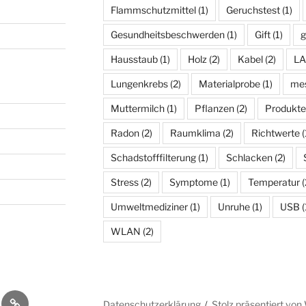
Flammschutzmittel
(1)
Geruchstest
(1)
Gesundheitsbeschwerden
(1)
Gift
(1)
g
Hausstaub
(1)
Holz
(2)
Kabel
(2)
L
Lungenkrebs
(2)
Materialprobe
(1)
mes
Muttermilch
(1)
Pflanzen
(2)
Produkte
Radon
(2)
Raumklima
(2)
Richtwerte
(
Schadstofffilterung
(1)
Schlacken
(2)
Stress
(2)
Symptome
(1)
Temperatur
(
Umweltmediziner
(1)
Unruhe
(1)
USB
(
WLAN
(2)
yse
melanalyse
Schadstoffkatalog
Datenschutzerklärung
Stolz präsentiert vo