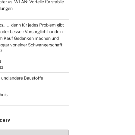
er vs. WLAN: Vorteile für stabile
dungen
ps… … denn für jedes Problem gibt
oder besser: Vorsorglich handeln –
em Kauf Gedanken machen und
ogar vor einer Schwangerschaft
23
G
22
 und andere Baustoffe
hnis
CHIV
v