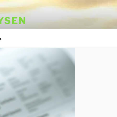
YSEN
m