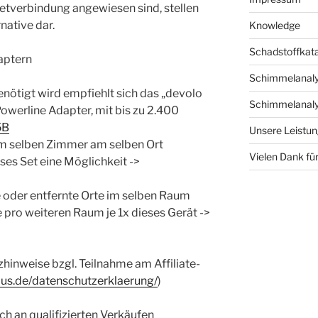
rnetverbindung angewiesen sind, stellen
native dar.
Knowledge
Schadstoffkat
aptern
Schimmelanaly
nötigt wird empfiehlt sich das „devolo
Schimmelanaly
owerline Adapter, mit bis zu 2.400
5B
Unsere Leistu
im selben Zimmer am selben Ort
Vielen Dank für
es Set eine Möglichkeit ->
e oder entfernte Orte im selben Raum
e pro weiteren Raum je 1x dieses Gerät ->
zhinweise bzgl. Teilnahme am Affiliate-
aus.de/datenschutzerklaerung/
)
h an qualifizierten Verkäufen