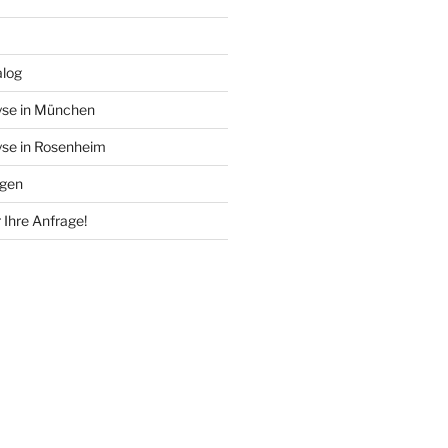
alog
se in München
se in Rosenheim
ngen
 Ihre Anfrage!