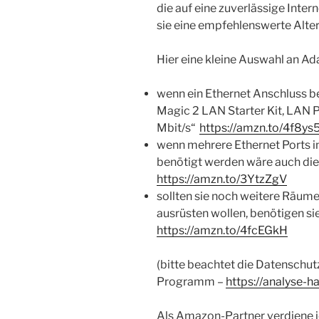
die auf eine zuverlässige Inte
sie eine empfehlenswerte Alter
Hier eine kleine Auswahl an Ad
wenn ein Ethernet Anschluss be
Magic 2 LAN Starter Kit, LAN P
Mbit/s“
https://amzn.to/4f8ys
wenn mehrere Ethernet Ports 
benötigt werden wäre auch dies
https://amzn.to/3YtzZgV
sollten sie noch weitere Räum
ausrüsten wollen, benötigen si
https://amzn.to/4fcEGkH
(bitte beachtet die Datenschut
Programm –
https://analyse-h
Als Amazon-Partner verdiene ic