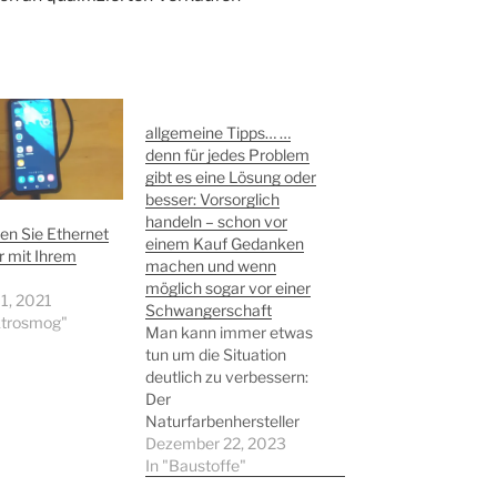
allgemeine Tipps… …
denn für jedes Problem
gibt es eine Lösung oder
besser: Vorsorglich
handeln – schon vor
en Sie Ethernet
einem Kauf Gedanken
 mit Ihrem
machen und wenn
möglich sogar vor einer
1, 2021
Schwangerschaft
ktrosmog"
Man kann immer etwas
tun um die Situation
deutlich zu verbessern:
Der
Naturfarbenhersteller
Auro erzielt mit seiner
Dezember 22, 2023
Wandfarbe "Auro
In "Baustoffe"
Frischeweiß"