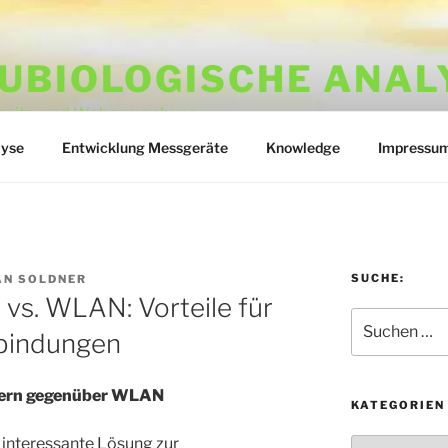
UBIOLOGISCHE ANAL
rbeits- und Wohnumgebung
lyse
Entwicklung Messgeräte
Knowledge
Impressu
SUCHE:
AN SOLDNER
vs. WLAN: Vorteile für
Suchen
rbindungen
nach:
ptern gegenüber WLAN
KATEGORIEN
 interessante Lösung zur
Kategorien