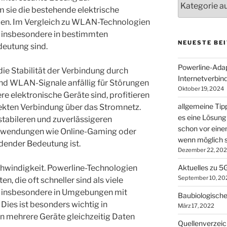
 sie die bestehende elektrische
zen. Im Vergleich zu WLAN-Technologien
ie insbesondere in bestimmten
NEUESTE BEI
eutung sind.
Powerline-Adapt
die Stabilität der Verbindung durch
Internetverbin
nd WLAN-Signale anfällig für Störungen
Oktober 19, 2024
 elektronische Geräte sind, profitieren
allgemeine Tip
ekten Verbindung über das Stromnetz.
es eine Lösung 
r stabileren und zuverlässigeren
schon vor ein
Anwendungen wie Online-Gaming oder
wenn möglich s
dender Bedeutung ist.
Dezember 22, 20
schwindigkeit. Powerline-Technologien
Aktuelles zu 5
September 10, 20
, die oft schneller sind als viele
insbesondere in Umgebungen mit
Baubiologische
Dies ist besonders wichtig in
März 17, 2022
n mehrere Geräte gleichzeitig Daten
Quellenverzeic