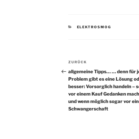
KATEGORIEN
ELEKTROSMOG
Beitragsnavigation
Vorheriger
ZURÜCK
Beitrag
allgemeine Tipps… … denn für 
Problem gibt es eine Lösung o
besser: Vorsorglich handeln – 
vor einem Kauf Gedanken mac
und wenn möglich sogar vor ein
Schwangerschaft