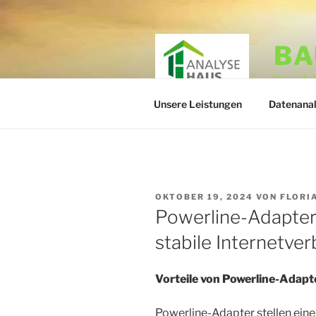
Zum
Inhalt
springen
BA
Ihrer A
Unsere Leistungen
Datenana
VERÖFFENTLICHT
OKTOBER 19, 2024
VON
FLORI
AM
Powerline-Adapter 
stabile Internetve
Vorteile von Powerline-Ada
Powerline-Adapter stellen eine