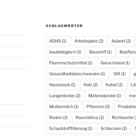
SCHLAGWÖRTER
ADHS
(1)
Arbeitsplatz
(2)
Asbest
(2)
baubiologisch
(1)
Baustoff
(1)
Bepflan
Flammschutzmittel
(1)
Geruchstest
(1)
Gesundheitsbeschwerden
(1)
Gift
(1)
g
Hausstaub
(1)
Holz
(2)
Kabel
(2)
L
Lungenkrebs
(2)
Materialprobe
(1)
mes
Muttermilch
(1)
Pflanzen
(2)
Produkte
Radon
(2)
Raumklima
(2)
Richtwerte
(
Schadstofffilterung
(1)
Schlacken
(2)