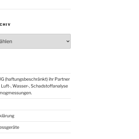
CHIV
v
G (haftungsbeschränkt) ihr Partner
 Luft-, Wasser-, Schadstoffanalyse
smogmessungen.
klärung
essgeräte