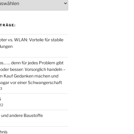
TRÄGE:
er vs. WLAN: Vorteile für stabile
dungen
ps… … denn für jedes Problem gibt
oder besser: Vorsorglich handeln –
em Kauf Gedanken machen und
ogar vor einer Schwangerschaft
23
G
22
 und andere Baustoffe
hnis