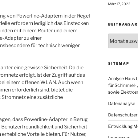
März 17, 2022
tung von Powerline-Adaptern in der Regel
elle erfordern lediglich das Einstecken
BEITRAGSAR
binden mit einem Router und einem
Beitragsarchi
e-Adapter zu einer
insbesondere für technisch weniger
SITEMAP
apter eine gewisse Sicherheit. Da die
mnetz erfolgt, ist der Zugriff auf das
Analyse Haus U
e bei einem offenen WLAN. Auch wenn
für Schimmel- ,
en erforderlich sind, bietet die
sowie Elektro
 Stromnetz eine zusätzliche
Datenanalyse
Datenschutzer
agen, dass Powerline-Adapter in Bezug
Entwicklung M
, Benutzerfreundlichkeit und Sicherheit
ebliche Vorteile bieten. Für Nutzer,
Impressum