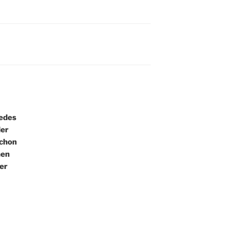
erstaunliche
Verbesserungen bzgl.
Schadstoffe in der
Raumluft. Die
Verbesserung ist
messbar. Lehm und
Pflanzen helfen die
Raumluft zu verbessern.
Lüften sowieso. Gegen
elektische Felder kann
ein Netzabkoppler
jedes
schnelle Abhilfe
schaffen…
der
schon
hen
er