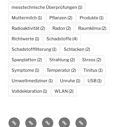
messtechnische Überprüfungen
(1)
Muttermilch
(1)
Pflanzen
(2)
Produkte
(1)
Radioaktivität
(2)
Radon
(2)
Raumklima
(2)
Richtwerte
(1)
Schadstoffe
(4)
Schadstofffilterung
(1)
Schlacken
(2)
Spanplatten
(2)
Strahlung
(2)
Stress
(2)
Symptome
(1)
Temperatur
(2)
Tinitus
(1)
Umweltmediziner
(1)
Unruhe
(1)
USB
(1)
Volldeklaration
(1)
WLAN
(2)
Knowledge
Vielen
Schimmelanalyse
Schimmelanalyse
Schadstoffkatalog