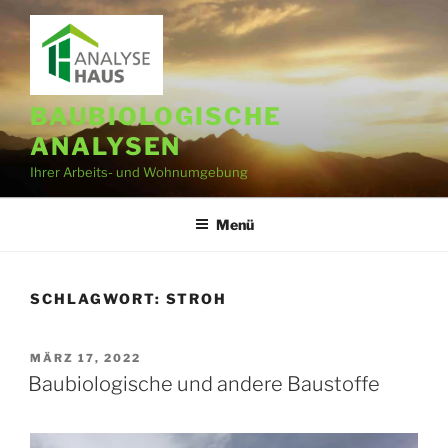
Zum
Inhalt
springen
BAUBIOLOGISCHE
ANALYSEN
Ihrer Arbeits- und Wohnumgebung
Menü
SCHLAGWORT:
STROH
VERÖFFENTLICHT
MÄRZ 17, 2022
AM
Baubiologische und andere Baustoffe