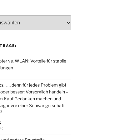
TRÄGE:
er vs. WLAN: Vorteile für stabile
dungen
ps… … denn für jedes Problem gibt
oder besser: Vorsorglich handeln –
em Kauf Gedanken machen und
ogar vor einer Schwangerschaft
23
G
22
 und andere Baustoffe