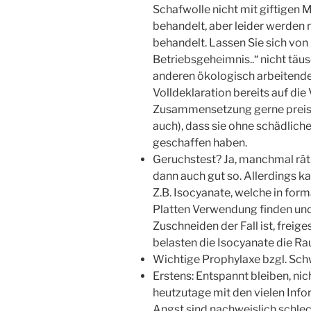
Schafwolle nicht mit giftigen 
behandelt, aber leider werden
behandelt. Lassen Sie sich vo
Betriebsgeheimnis..“ nicht täu
anderen ökologisch arbeitend
Volldeklaration bereits auf di
Zusammensetzung gerne preis, w
auch), dass sie ohne schädlic
geschaffen haben.
Geruchstest? Ja, manchmal rät
dann auch gut so. Allerdings ka
Z.B. Isocyanate, welche in fo
Platten Verwendung finden un
Zuschneiden der Fall ist, frei
belasten die Isocyanate die Ra
Wichtige Prophylaxe bzgl. Schw
Erstens: Entspannt bleiben, ni
heutzutage mit den vielen Infor
Angst sind nachweislich schlec