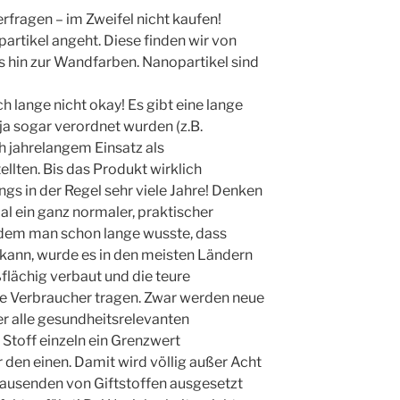
rfragen – im Zweifel nicht kaufen!
artikel angeht. Diese finden wir von
hin zur Wandfarben. Nanopartikel sind
och lange nicht okay! Es gibt eine lange
 ja sogar verordnet wurden (z.B.
h jahrelangem Einsatz als
llten. Bis das Produkt wirklich
gs in der Regel sehr viele Jahre! Denken
al ein ganz normaler, praktischer
hdem man schon lange wusste, dass
kann, wurde es in den meisten Ländern
ßflächig verbaut und die teure
e Verbraucher tragen. Zwar werden neue
er alle gesundheitsrelevanten
 Stoff einzeln ein Grenzwert
 den einen. Damit wird völlig außer Acht
tausenden von Giftstoffen ausgesetzt