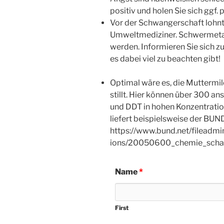
positiv und holen Sie sich ggf.
Vor der Schwangerschaft lohnt
Umweltmediziner. Schwermetal
werden. Informieren Sie sich zu
es dabei viel zu beachten gibt!
Optimal wäre es, die Muttermil
stillt. Hier können über 300 a
und DDT in hohen Konzentration
liefert beispielsweise der BUN
https://www.bund.net/fileadm
ions/20050600_chemie_schad
Name
*
First