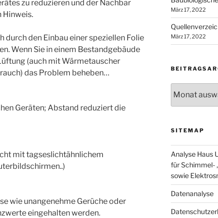
Gerätes zu reduzieren und der Nachbar
März 17, 2022
n Hinweis.
Quellenverzeic
 durch den Einbau einer speziellen Folie
März 17, 2022
en. Wenn Sie in einem Bestandgebäude
 Lüftung (auch mit Wärmetauscher
BEITRAGSAR
rbrauch) das Problem beheben…
Beitragsarchi
chen Geräten; Abstand reduziert die
SITEMAP
icht mit tagseslichtähnlichem
Analyse Haus U
für Schimmel- ,
terbildschirmen..)
sowie Elektro
Datenanalyse
üsse wie unangenehme Gerüche oder
Datenschutzer
enzwerte eingehalten werden.