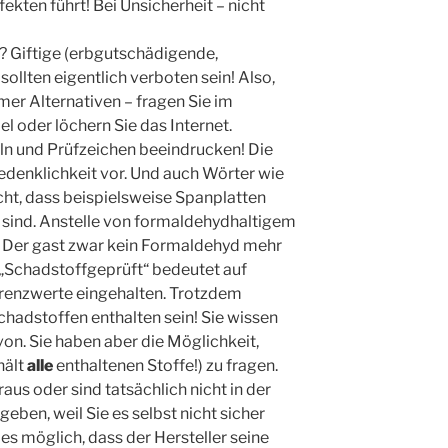
ekten führt! Bei Unsicherheit – nicht
 Giftige (erbgutschädigende,
llten eigentlich verboten sein! Also,
mer Alternativen – fragen Sie im
 oder löchern Sie das Internet.
eln und Prüfzeichen beeindrucken! Die
edenklichkeit vor. Und auch Wörter wie
ht, dass beispielsweise Spanplatten
 sind. Anstelle von formaldehydhaltigem
in. Der gast zwar kein Formaldehyd mehr
 „Schadstoffgeprüft“ bedeutet auf
Grenzwerte eingehalten. Trotzdem
chadstoffen enthalten sein! Sie wissen
on. Sie haben aber die Möglichkeit,
hält
alle
enthaltenen Stoffe!) zu fragen.
raus oder sind tatsächlich nicht in der
geben, weil Sie es selbst nicht sicher
es möglich, dass der Hersteller seine