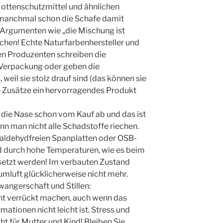
Mottenschutzmittel und ähnlichen
 manchmal schon die Schafe damit
n Argumenten wie „die Mischung ist
schen! Echte Naturfarbenhersteller und
en Produzenten schreiben die
e Verpackung oder geben die
eil sie stolz drauf sind (das können sie
he Zusätze ein hervorragendes Produkt
 die Nase schon vom Kauf ab und das ist
nn man nicht alle Schadstoffe riechen.
rmaldehydfreien Spanplatten oder OSB-
d durch hohe Temperaturen, wie es beim
gesetzt werden! Im verbauten Zustand
umluft glücklicherweise nicht mehr.
angerschaft und Stillen:
cht verrückt machen, auch wenn das
mationen nicht leicht ist. Stress und
ht für Mutter und Kind! Bleiben Sie