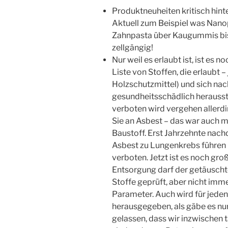
Produktneuheiten kritisch hinte
Aktuell zum Beispiel was Nanop
Zahnpasta über Kaugummis bis 
zellgängig!
Nur weil es erlaubt ist, ist es n
Liste von Stoffen, die erlaubt –
Holzschutzmittel) und sich nac
gesundheitsschädlich herausste
verboten wird vergehen allerdin
Sie an Asbest – das war auch m
Baustoff. Erst Jahrzehnte nac
Asbest zu Lungenkrebs führen 
verboten. Jetzt ist es noch gro
Entsorgung darf der getäuscht
Stoffe geprüft, aber nicht imm
Parameter. Auch wird für jeden
herausgegeben, als gäbe es nur
gelassen, dass wir inzwischen 