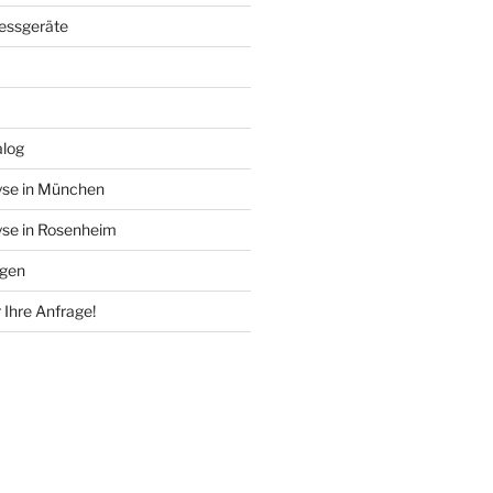
essgeräte
alog
se in München
se in Rosenheim
ngen
 Ihre Anfrage!