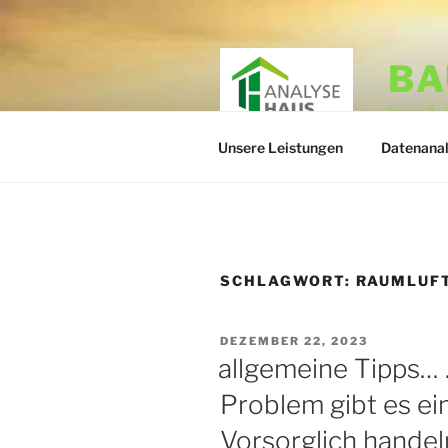
Zum
Inhalt
springen
BA
Ihrer A
Unsere Leistungen
Datenana
SCHLAGWORT:
RAUMLUF
VERÖFFENTLICHT
DEZEMBER 22, 2023
AM
allgemeine Tipps… 
Problem gibt es ei
Vorsorglich handel