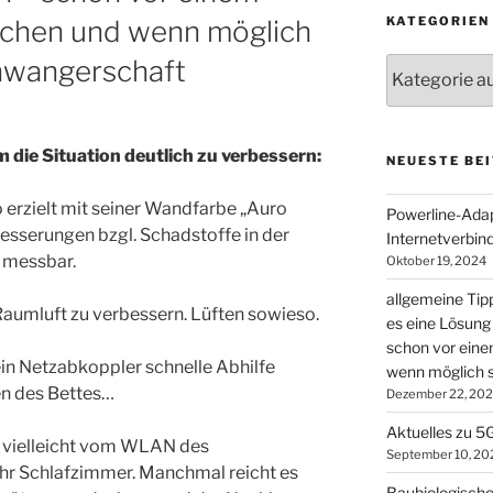
KATEGORIEN
chen und wenn möglich
chwangerschaft
Kategorien
die Situation deutlich zu verbessern:
NEUESTE BEI
 erzielt mit seiner Wandfarbe „Auro
Powerline-Adapt
esserungen bzgl. Schadstoffe in der
Internetverbin
t messbar.
Oktober 19, 2024
allgemeine Tip
Raumluft zu verbessern. Lüften sowieso.
es eine Lösung 
schon vor ein
in Netzabkoppler schnelle Abhilfe
wenn möglich s
en des Bettes…
Dezember 22, 20
Aktuelles zu 5
 vielleicht vom WLAN des
September 10, 20
hr Schlafzimmer. Manchmal reicht es
Baubiologische