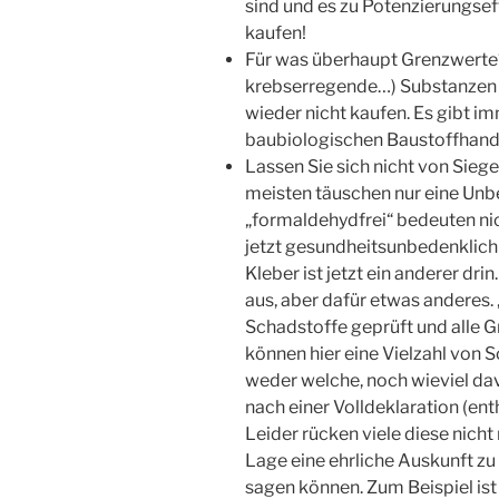
sind und es zu Potenzierungseff
kaufen!
Für was überhaupt Grenzwerte?
krebserregende…) Substanzen so
wieder nicht kaufen. Es gibt im
baubiologischen Baustoffhandel
Lassen Sie sich nicht von Sieg
meisten täuschen nur eine Unb
„formaldehydfrei“ bedeuten nic
jetzt gesundheitsunbedenklich
Kleber ist jetzt ein anderer dr
aus, aber dafür etwas anderes.
Schadstoffe geprüft und alle 
können hier eine Vielzahl von S
weder welche, noch wieviel dav
nach einer Volldeklaration (ent
Leider rücken viele diese nicht 
Lage eine ehrliche Auskunft zu 
sagen können. Zum Beispiel ist 