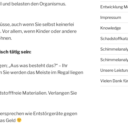
ll und belasten den Organismus.
Entwicklung M
Impressum
üsse, auch wenn Sie selbst keinerlei
Knowledge
 Vor allem, wenn Kinder oder andere
ohnen.
Schadstoffkat
Schimmelanaly
ch tätig sein:
Schimmelanaly
en; „Aus was besteht das?“ – Ihr
Unsere Leistu
n Sie werden das Meiste im Regal liegen
Vielen Dank für
stofffreie Materialien. Verlangen Sie
versprechen wie Entstörgeräte gegen
das Geld