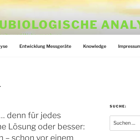
UBIOLOGISCHE ANAL
rbeits- und Wohnumgebung
lyse
Entwicklung Messgeräte
Knowledge
Impressu
T
SUCHE:
… denn für jedes
Suchen
ne Lösung oder besser:
nach:
n – schon vor einem