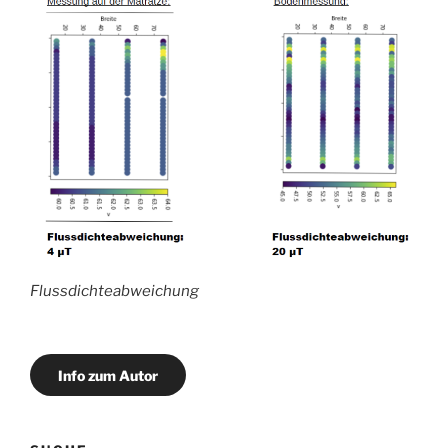
Flussdichteabweichung
Info zum Autor