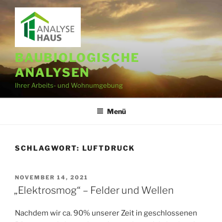
Zum
Inhalt
springen
BAUBIOLOGISCHE
ANALYSEN
Ihrer Arbeits- und Wohnumgebung
Menü
SCHLAGWORT:
LUFTDRUCK
VERÖFFENTLICHT
NOVEMBER 14, 2021
AM
„Elektrosmog“ – Felder und Wellen
Nachdem wir ca. 90% unserer Zeit in geschlossenen