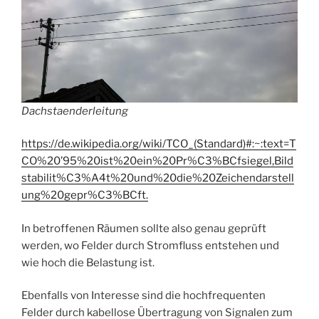
Dachstaenderleitung
https://de.wikipedia.org/wiki/TCO_(Standard)#:~:text=T
CO%20’95%20ist%20ein%20Pr%C3%BCfsiegel,Bild
stabilit%C3%A4t%20und%20die%20Zeichendarstell
ung%20gepr%C3%
BC
ft.
In betroffenen Räumen sollte also genau geprüft
werden, wo Felder durch Stromfluss entstehen und
wie hoch die Belastung ist.
Ebenfalls von Interesse sind die hochfrequenten
Felder durch kabellose Übertragung von Signalen zum