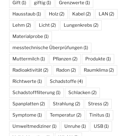
Gift
(1)
giftig
(1)
Grenzwerte
(1)
Hausstaub
(1)
Holz
(2)
Kabel
(2)
LAN
(2)
Lehm
(2)
Licht
(2)
Lungenkrebs
(2)
Materialprobe
(1)
messtechnische Überprüfungen
(1)
Muttermilch
(1)
Pflanzen
(2)
Produkte
(1)
Radioaktivität
(2)
Radon
(2)
Raumklima
(2)
Richtwerte
(1)
Schadstoffe
(4)
Schadstofffilterung
(1)
Schlacken
(2)
Spanplatten
(2)
Strahlung
(2)
Stress
(2)
Symptome
(1)
Temperatur
(2)
Tinitus
(1)
Umweltmediziner
(1)
Unruhe
(1)
USB
(1)