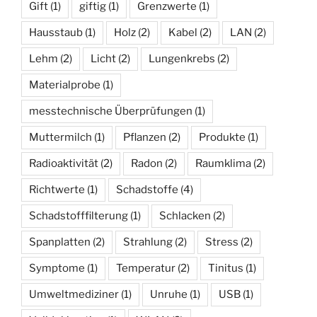
Gift
(1)
giftig
(1)
Grenzwerte
(1)
Hausstaub
(1)
Holz
(2)
Kabel
(2)
LAN
(2)
Lehm
(2)
Licht
(2)
Lungenkrebs
(2)
Materialprobe
(1)
messtechnische Überprüfungen
(1)
Muttermilch
(1)
Pflanzen
(2)
Produkte
(1)
Radioaktivität
(2)
Radon
(2)
Raumklima
(2)
Richtwerte
(1)
Schadstoffe
(4)
Schadstofffilterung
(1)
Schlacken
(2)
Spanplatten
(2)
Strahlung
(2)
Stress
(2)
Symptome
(1)
Temperatur
(2)
Tinitus
(1)
Umweltmediziner
(1)
Unruhe
(1)
USB
(1)