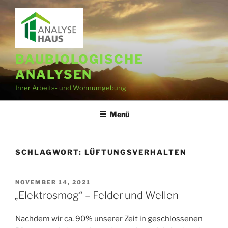
Zum
Inhalt
springen
BAUBIOLOGISCHE
ANALYSEN
Ihrer Arbeits- und Wohnumgebung
Menü
SCHLAGWORT:
LÜFTUNGSVERHALTEN
VERÖFFENTLICHT
NOVEMBER 14, 2021
AM
„Elektrosmog“ – Felder und Wellen
Nachdem wir ca. 90% unserer Zeit in geschlossenen