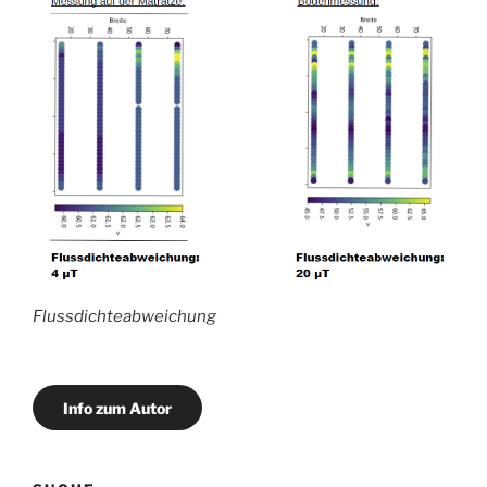
Flussdichteabweichung
Info zum Autor