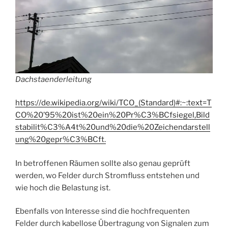
Dachstaenderleitung
https://de.wikipedia.org/wiki/TCO_(Standard)#:~:text=T
CO%20’95%20ist%20ein%20Pr%C3%BCfsiegel,Bild
stabilit%C3%A4t%20und%20die%20Zeichendarstell
ung%20gepr%C3%
BC
ft.
In betroffenen Räumen sollte also genau geprüft
werden, wo Felder durch Stromfluss entstehen und
wie hoch die Belastung ist.
Ebenfalls von Interesse sind die hochfrequenten
Felder durch kabellose Übertragung von Signalen zum