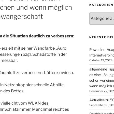
KATEGORIEN
chen und wenn möglich
chwangerschaft
Kategorien
die Situation deutlich zu verbessern:
NEUESTE BEI
 erzielt mit seiner Wandfarbe „Auro
Powerline-Adapt
esserungen bzgl. Schadstoffe in der
Internetverbin
t messbar.
Oktober 19, 2024
allgemeine Tip
Raumluft zu verbessern. Lüften sowieso.
es eine Lösung 
schon vor ein
in Netzabkoppler schnelle Abhilfe
wenn möglich s
en des Bettes…
Dezember 22, 20
Aktuelles zu 5
 vielleicht vom WLAN des
September 10, 20
hr Schlafzimmer. Manchmal reicht es
Baubiologische