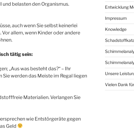
ll und belasten den Organismus.
Entwicklung M
Impressum
üsse, auch wenn Sie selbst keinerlei
Knowledge
 Vor allem, wenn Kinder oder andere
ohnen.
Schadstoffkat
Schimmelanaly
ch tätig sein:
Schimmelanaly
en; „Aus was besteht das?“ – Ihr
Unsere Leistu
n Sie werden das Meiste im Regal liegen
Vielen Dank für
stofffreie Materialien. Verlangen Sie
versprechen wie Entstörgeräte gegen
das Geld