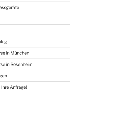
essgeräte
alog
se in München
se in Rosenheim
ngen
 Ihre Anfrage!