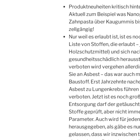
Produktneuheiten kritisch hinte
Aktuell zum Beispiel was Nanop
Zahnpasta über Kaugummis bis 
zellgängig!
Nur weil es erlaubt ist, ist es n
Liste von Stoffen, die erlaubt –
Holzschutzmittel) und sich nac
gesundheitsschädlich herausste
verboten wird vergehen allerdin
Sie an Asbest – das war auch m
Baustoff. Erst Jahrzehnte nac
Asbest zu Lungenkrebs führen 
verboten. Jetzt ist es noch gro
Entsorgung darf der getäuscht
Stoffe geprüft, aber nicht imm
Parameter. Auch wird für jeden
herausgegeben, als gäbe es nur
gelassen, dass wir inzwischen 