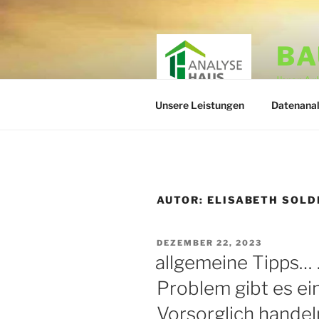
Zum
Inhalt
springen
BA
Ihrer A
Unsere Leistungen
Datenana
AUTOR:
ELISABETH SOLD
VERÖFFENTLICHT
DEZEMBER 22, 2023
AM
allgemeine Tipps… 
Problem gibt es ei
Vorsorglich handel