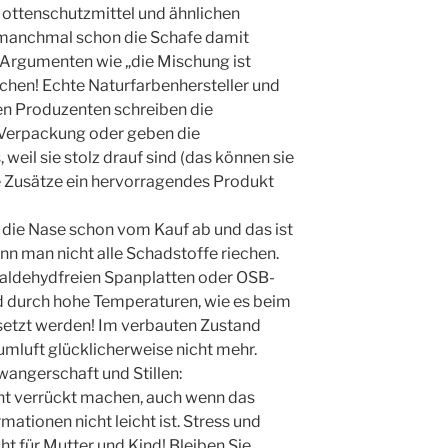
Mottenschutzmittel und ähnlichen
 manchmal schon die Schafe damit
n Argumenten wie „die Mischung ist
schen! Echte Naturfarbenhersteller und
en Produzenten schreiben die
e Verpackung oder geben die
eil sie stolz drauf sind (das können sie
he Zusätze ein hervorragendes Produkt
 die Nase schon vom Kauf ab und das ist
nn man nicht alle Schadstoffe riechen.
rmaldehydfreien Spanplatten oder OSB-
d durch hohe Temperaturen, wie es beim
gesetzt werden! Im verbauten Zustand
umluft glücklicherweise nicht mehr.
angerschaft und Stillen:
cht verrückt machen, auch wenn das
mationen nicht leicht ist. Stress und
ht für Mutter und Kind! Bleiben Sie