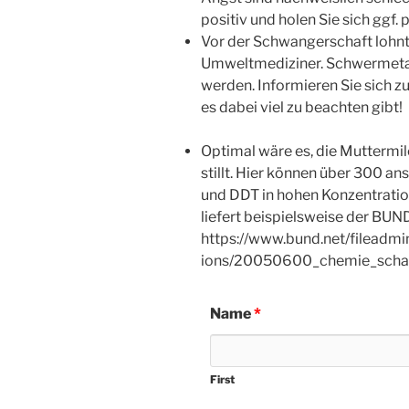
positiv und holen Sie sich ggf.
Vor der Schwangerschaft lohnt
Umweltmediziner. Schwermetal
werden. Informieren Sie sich zu
es dabei viel zu beachten gibt!
Optimal wäre es, die Muttermil
stillt. Hier können über 300 a
und DDT in hohen Konzentration
liefert beispielsweise der BUN
https://www.bund.net/fileadm
ions/20050600_chemie_schad
Name
*
First