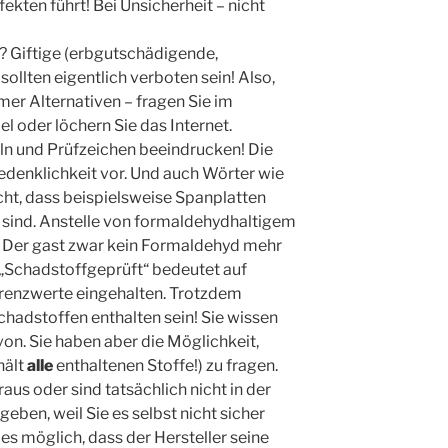
ekten führt! Bei Unsicherheit – nicht
 Giftige (erbgutschädigende,
llten eigentlich verboten sein! Also,
mer Alternativen – fragen Sie im
 oder löchern Sie das Internet.
eln und Prüfzeichen beeindrucken! Die
edenklichkeit vor. Und auch Wörter wie
ht, dass beispielsweise Spanplatten
 sind. Anstelle von formaldehydhaltigem
in. Der gast zwar kein Formaldehyd mehr
 „Schadstoffgeprüft“ bedeutet auf
Grenzwerte eingehalten. Trotzdem
chadstoffen enthalten sein! Sie wissen
on. Sie haben aber die Möglichkeit,
hält
alle
enthaltenen Stoffe!) zu fragen.
raus oder sind tatsächlich nicht in der
geben, weil Sie es selbst nicht sicher
es möglich, dass der Hersteller seine