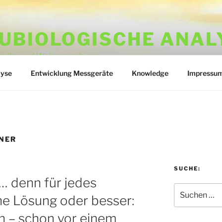
UBIOLOGISCHE ANAL
rbeits- und Wohnumgebung
lyse
Entwicklung Messgeräte
Knowledge
Impressu
NER
SUCHE:
… denn für jedes
Suchen
ne Lösung oder besser:
nach:
n – schon vor einem