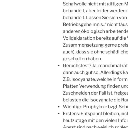
Schafwolle nicht mit giftigen 
behandelt, aber leider werden
behandelt. Lassen Sie sich vo
Betriebsgeheimnis..“ nicht täu
anderen ökologisch arbeitend
Volldeklaration bereits auf di
Zusammensetzung gerne preis, w
auch), dass sie ohne schädlic
geschaffen haben.
Geruchstest? Ja, manchmal rät
dann auch gut so. Allerdings ka
Z.B. Isocyanate, welche in fo
Platten Verwendung finden un
Zuschneiden der Fall ist, frei
belasten die Isocyanate die Ra
Wichtige Prophylaxe bzgl. Schw
Erstens: Entspannt bleiben, ni
heutzutage mit den vielen Infor
Angst sind nachweislich schlec