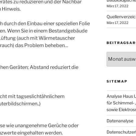
Gerätes zu reduzieren und der Nachbar
März 17, 2022
n Hinweis.
Quellenverzeic
 durch den Einbau einer speziellen Folie
März 17, 2022
en. Wenn Sie in einem Bestandgebäude
 Lüftung (auch mit Wärmetauscher
BEITRAGSAR
rbrauch) das Problem beheben…
Beitragsarchi
chen Geräten; Abstand reduziert die
SITEMAP
icht mit tagseslichtähnlichem
Analyse Haus U
für Schimmel- ,
terbildschirmen..)
sowie Elektro
Datenanalyse
üsse wie unangenehme Gerüche oder
Datenschutzer
enzwerte eingehalten werden.