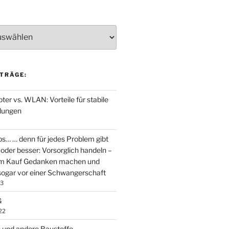
TRÄGE:
er vs. WLAN: Vorteile für stabile
dungen
ps… … denn für jedes Problem gibt
oder besser: Vorsorglich handeln –
em Kauf Gedanken machen und
ogar vor einer Schwangerschaft
23
G
22
 und andere Baustoffe