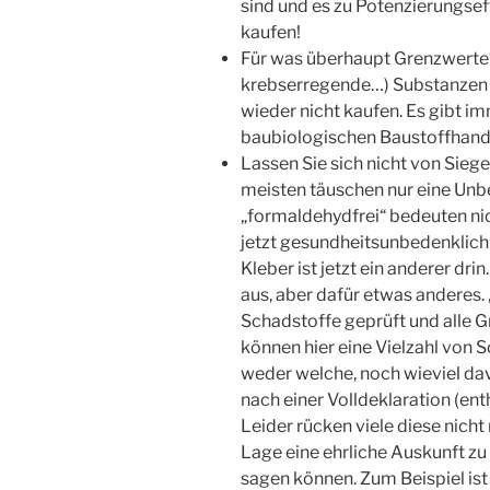
sind und es zu Potenzierungseff
kaufen!
Für was überhaupt Grenzwerte?
krebserregende…) Substanzen so
wieder nicht kaufen. Es gibt im
baubiologischen Baustoffhandel
Lassen Sie sich nicht von Sieg
meisten täuschen nur eine Unb
„formaldehydfrei“ bedeuten nic
jetzt gesundheitsunbedenklich
Kleber ist jetzt ein anderer dr
aus, aber dafür etwas anderes.
Schadstoffe geprüft und alle 
können hier eine Vielzahl von S
weder welche, noch wieviel dav
nach einer Volldeklaration (ent
Leider rücken viele diese nicht 
Lage eine ehrliche Auskunft zu 
sagen können. Zum Beispiel ist 