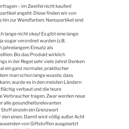
rfragen – im Zweifel nicht kaufen!
artikel angeht. Diese finden wir von
hin zur Wandfarben. Nanopartikel sind
och lange nicht okay! Es gibt eine lange
 ja sogar verordnet wurden (z.B.
h jahrelangem Einsatz als
llten. Bis das Produkt wirklich
gs in der Regel sehr viele Jahre! Denken
al ein ganz normaler, praktischer
hdem man schon lange wusste, dass
kann, wurde es in den meisten Ländern
ßflächig verbaut und die teure
e Verbraucher tragen. Zwar werden neue
er alle gesundheitsrelevanten
 Stoff einzeln ein Grenzwert
 den einen. Damit wird völlig außer Acht
tausenden von Giftstoffen ausgesetzt